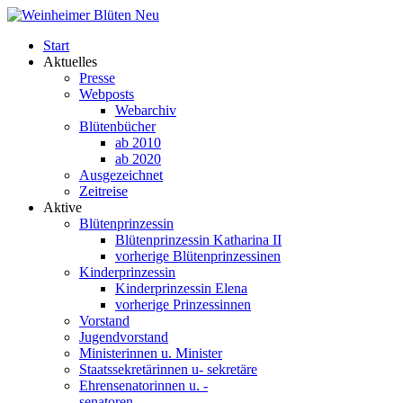
Start
Aktuelles
Presse
Webposts
Webarchiv
Blütenbücher
ab 2010
ab 2020
Ausgezeichnet
Zeitreise
Aktive
Blütenprinzessin
Blütenprinzessin Katharina II
vorherige Blütenprinzessinen
Kinderprinzessin
Kinderprinzessin Elena
vorherige Prinzessinnen
Vorstand
Jugendvorstand
Ministerinnen u. Minister
Staatssekretärinnen u- sekretäre
Ehrensenatorinnen u. -
senatoren