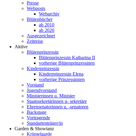
Presse
Webposts
Webarchiv
Blütenbücher
ab 2010
ab 2020
Ausgezeichnet
Zeitreise
Aktive
Blütenprinzessin
Blütenprinzessin Katharina II
vorherige Blütenprinzessinen
Kinderprinzessin
Kinderprinzessin Elena
vorherige Prinzessinnen
Vorstand
Jugendvorstand
Ministerinnen u. Minister
Staatssekretärinnen u- sekretäre
Ehrensenatorinnen u. -senatoren
Backstage
Vortragende
Standartenträger/in
Garden & Showtanz
Krümelgarde