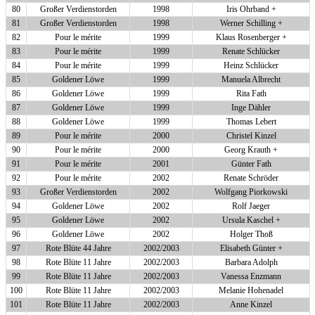
80
Großer Verdienstorden
1998
Iris Ohrband +
81
Großer Verdienstorden
1998
Werner Schilling +
82
Pour le mérite
1999
Klaus Rosenberger +
83
Pour le mérite
1999
Renate Schlücker
84
Pour le mérite
1999
Heinz Schlücker
85
Goldener Löwe
1999
Manuela Albrecht
86
Goldener Löwe
1999
Rita Fath
87
Goldener Löwe
1999
Inge Dähler
88
Goldener Löwe
1999
Thomas Lebert
89
Pour le mérite
2000
Christel Kinzel
90
Pour le mérite
2000
Georg Krauth +
91
Pour le mérite
2001
Günter Fath
92
Pour le mérite
2002
Renate Schröder
93
Großer Verdienstorden
2002
Wolfgang Piorkowski
94
Goldener Löwe
2002
Rolf Jaeger
95
Goldener Löwe
2002
Ursula Kaschel +
96
Goldener Löwe
2002
Holger Thoß
97
Rote Blüte 44 Jahre
2002/2003
Elisabeth Günter +
98
Rote Blüte 11 Jahre
2002/2003
Barbara Adolph
99
Rote Blüte 11 Jahre
2002/2003
Vanessa Enzmann
100
Rote Blüte 11 Jahre
2002/2003
Melanie Hohenadel
101
Rote Blüte 11 Jahre
2002/2003
Anne Kinzel