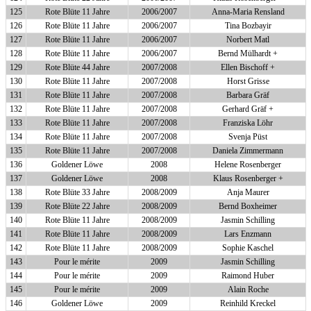
125
Rote Blüte 11 Jahre
2006/2007
Anna-Maria Rensland
126
Rote Blüte 11 Jahre
2006/2007
Tina Bozbayir
127
Rote Blüte 11 Jahre
2006/2007
Norbert Matl
128
Rote Blüte 11 Jahre
2006/2007
Bernd Mülhardt +
129
Rote Blüte 44 Jahre
2007/2008
Ellen Bischoff +
130
Rote Blüte 11 Jahre
2007/2008
Horst Grisse
131
Rote Blüte 11 Jahre
2007/2008
Barbara Gräf
132
Rote Blüte 11 Jahre
2007/2008
Gerhard Gräf +
133
Rote Blüte 11 Jahre
2007/2008
Franziska Löhr
134
Rote Blüte 11 Jahre
2007/2008
Svenja Püst
135
Rote Blüte 11 Jahre
2007/2008
Daniela Zimmermann
136
Goldener Löwe
2008
Helene Rosenberger
137
Goldener Löwe
2008
Klaus Rosenberger +
138
Rote Blüte 33 Jahre
2008/2009
Anja Maurer
139
Rote Blüte 22 Jahre
2008/2009
Bernd Boxheimer
140
Rote Blüte 11 Jahre
2008/2009
Jasmin Schilling
141
Rote Blüte 11 Jahre
2008/2009
Lars Enzmann
142
Rote Blüte 11 Jahre
2008/2009
Sophie Kaschel
143
Pour le mérite
2009
Jasmin Schilling
144
Pour le mérite
2009
Raimond Huber
145
Pour le mérite
2009
Alain Roche
146
Goldener Löwe
2009
Reinhild Kreckel