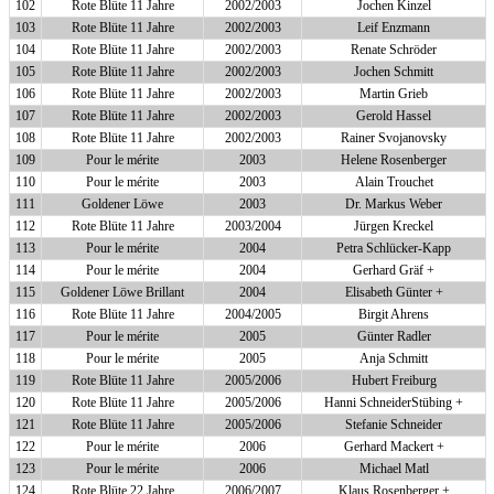
102
Rote Blüte 11 Jahre
2002/2003
Jochen Kinzel
103
Rote Blüte 11 Jahre
2002/2003
Leif Enzmann
104
Rote Blüte 11 Jahre
2002/2003
Renate Schröder
105
Rote Blüte 11 Jahre
2002/2003
Jochen Schmitt
106
Rote Blüte 11 Jahre
2002/2003
Martin Grieb
107
Rote Blüte 11 Jahre
2002/2003
Gerold Hassel
108
Rote Blüte 11 Jahre
2002/2003
Rainer Svojanovsky
109
Pour le mérite
2003
Helene Rosenberger
110
Pour le mérite
2003
Alain Trouchet
111
Goldener Löwe
2003
Dr. Markus Weber
112
Rote Blüte 11 Jahre
2003/2004
Jürgen Kreckel
113
Pour le mérite
2004
Petra Schlücker-Kapp
114
Pour le mérite
2004
Gerhard Gräf +
115
Goldener Löwe Brillant
2004
Elisabeth Günter +
116
Rote Blüte 11 Jahre
2004/2005
Birgit Ahrens
117
Pour le mérite
2005
Günter Radler
118
Pour le mérite
2005
Anja Schmitt
119
Rote Blüte 11 Jahre
2005/2006
Hubert Freiburg
120
Rote Blüte 11 Jahre
2005/2006
Hanni SchneiderStübing +
121
Rote Blüte 11 Jahre
2005/2006
Stefanie Schneider
122
Pour le mérite
2006
Gerhard Mackert +
123
Pour le mérite
2006
Michael Matl
124
Rote Blüte 22 Jahre
2006/2007
Klaus Rosenberger +