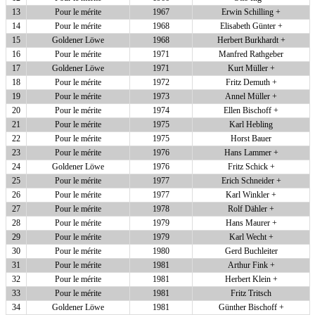
13
Pour le mérite
1967
Erwin Schilling +
14
Pour le mérite
1968
Elisabeth Günter +
15
Goldener Löwe
1968
Herbert Burkhardt +
16
Pour le mérite
1971
Manfred Rathgeber
17
Goldener Löwe
1971
Kurt Müller +
18
Pour le mérite
1972
Fritz Demuth +
19
Pour le mérite
1973
Annel Müller +
20
Pour le mérite
1974
Ellen Bischoff +
21
Pour le mérite
1975
Karl Hebling
22
Pour le mérite
1975
Horst Bauer
23
Pour le mérite
1976
Hans Lammer +
24
Goldener Löwe
1976
Fritz Schick +
25
Pour le mérite
1977
Erich Schneider +
26
Pour le mérite
1977
Karl Winkler +
27
Pour le mérite
1978
Rolf Dähler +
28
Pour le mérite
1979
Hans Maurer +
29
Pour le mérite
1979
Karl Wecht +
30
Pour le mérite
1980
Gerd Buchleiter
31
Pour le mérite
1981
Arthur Fink +
32
Pour le mérite
1981
Herbert Klein +
33
Pour le mérite
1981
Fritz Tritsch
34
Goldener Löwe
1981
Günther Bischoff +