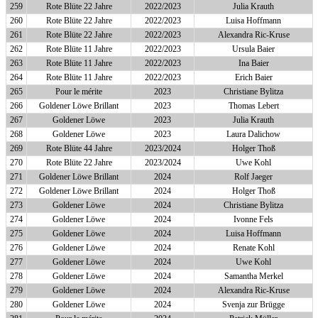
259
Rote Blüte 22 Jahre
2022/2023
Julia Krauth
260
Rote Blüte 22 Jahre
2022/2023
Luisa Hoffmann
261
Rote Blüte 22 Jahre
2022/2023
Alexandra Ric-Kruse
262
Rote Blüte 11 Jahre
2022/2023
Ursula Baier
263
Rote Blüte 11 Jahre
2022/2023
Ina Baier
264
Rote Blüte 11 Jahre
2022/2023
Erich Baier
265
Pour le mérite
2023
Christiane Bylitza
266
Goldener Löwe Brillant
2023
Thomas Lebert
267
Goldener Löwe
2023
Julia Krauth
268
Goldener Löwe
2023
Laura Dalichow
269
Rote Blüte 44 Jahre
2023/2024
Holger Thoß
270
Rote Blüte 22 Jahre
2023/2024
Uwe Kohl
271
Goldener Löwe Brillant
2024
Rolf Jaeger
272
Goldener Löwe Brillant
2024
Holger Thoß
273
Goldener Löwe
2024
Christiane Bylitza
274
Goldener Löwe
2024
Ivonne Fels
275
Goldener Löwe
2024
Luisa Hoffmann
276
Goldener Löwe
2024
Renate Kohl
277
Goldener Löwe
2024
Uwe Kohl
278
Goldener Löwe
2024
Samantha Merkel
279
Goldener Löwe
2024
Alexandra Ric-Kruse
280
Goldener Löwe
2024
Svenja zur Brügge