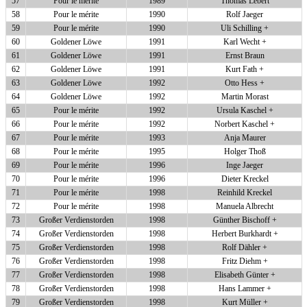
57
Pour le mérite
1989
Thomas Lebert
58
Pour le mérite
1990
Rolf Jaeger
59
Pour le mérite
1990
Uli Schilling +
60
Goldener Löwe
1991
Karl Wecht +
61
Goldener Löwe
1991
Ernst Braun
62
Goldener Löwe
1991
Kurt Fath +
63
Goldener Löwe
1992
Otto Hess +
64
Goldener Löwe
1992
Martin Morast
65
Pour le mérite
1992
Ursula Kaschel +
66
Pour le mérite
1992
Norbert Kaschel +
67
Pour le mérite
1993
Anja Maurer
68
Pour le mérite
1995
Holger Thoß
69
Pour le mérite
1996
Inge Jaeger
70
Pour le mérite
1996
Dieter Kreckel
71
Pour le mérite
1998
Reinhild Kreckel
72
Pour le mérite
1998
Manuela Albrecht
73
Großer Verdienstorden
1998
Günther Bischoff +
74
Großer Verdienstorden
1998
Herbert Burkhardt +
75
Großer Verdienstorden
1998
Rolf Dähler +
76
Großer Verdienstorden
1998
Fritz Diehm +
77
Großer Verdienstorden
1998
Elisabeth Günter +
78
Großer Verdienstorden
1998
Hans Lammer +
79
Großer Verdienstorden
1998
Kurt Müller +