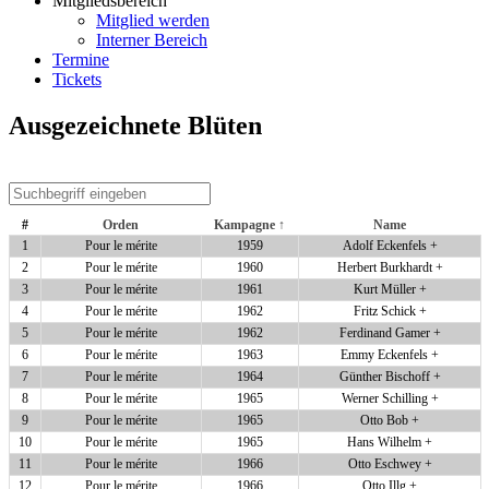
Mitgliedsbereich
Mitglied werden
Interner Bereich
Termine
Tickets
Ausgezeichnete Blüten
#
Orden
Kampagne ↑
Name
1
Pour le mérite
1959
Adolf Eckenfels +
2
Pour le mérite
1960
Herbert Burkhardt +
3
Pour le mérite
1961
Kurt Müller +
4
Pour le mérite
1962
Fritz Schick +
5
Pour le mérite
1962
Ferdinand Gamer +
6
Pour le mérite
1963
Emmy Eckenfels +
7
Pour le mérite
1964
Günther Bischoff +
8
Pour le mérite
1965
Werner Schilling +
9
Pour le mérite
1965
Otto Bob +
10
Pour le mérite
1965
Hans Wilhelm +
11
Pour le mérite
1966
Otto Eschwey +
12
Pour le mérite
1966
Otto Illg +