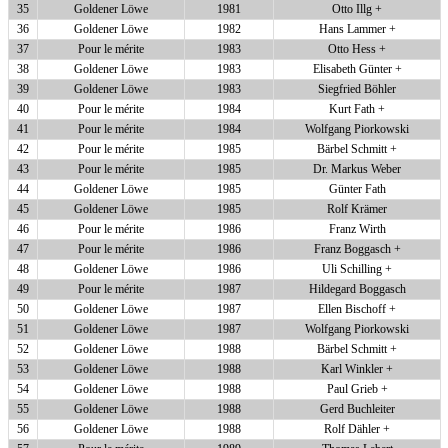
35
Goldener Löwe
1981
Otto Illg +
36
Goldener Löwe
1982
Hans Lammer +
37
Pour le mérite
1983
Otto Hess +
38
Goldener Löwe
1983
Elisabeth Günter +
39
Goldener Löwe
1983
Siegfried Böhler
40
Pour le mérite
1984
Kurt Fath +
41
Pour le mérite
1984
Wolfgang Piorkowski
42
Pour le mérite
1985
Bärbel Schmitt +
43
Pour le mérite
1985
Dr. Markus Weber
44
Goldener Löwe
1985
Günter Fath
45
Goldener Löwe
1985
Rolf Krämer
46
Pour le mérite
1986
Franz Wirth
47
Pour le mérite
1986
Franz Boggasch +
48
Goldener Löwe
1986
Uli Schilling +
49
Pour le mérite
1987
Hildegard Boggasch
50
Goldener Löwe
1987
Ellen Bischoff +
51
Goldener Löwe
1987
Wolfgang Piorkowski
52
Goldener Löwe
1988
Bärbel Schmitt +
53
Goldener Löwe
1988
Karl Winkler +
54
Goldener Löwe
1988
Paul Grieb +
55
Goldener Löwe
1988
Gerd Buchleiter
56
Goldener Löwe
1988
Rolf Dähler +