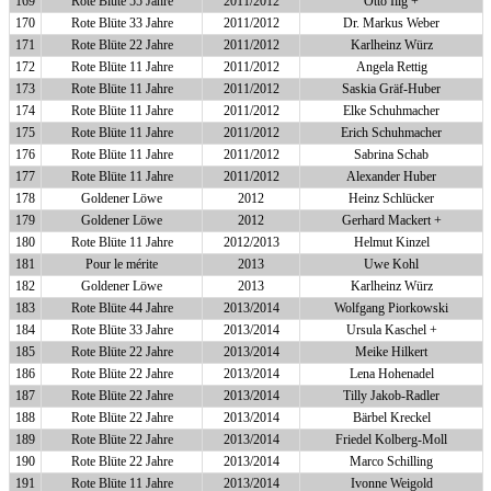
169
Rote Blüte 55 Jahre
2011/2012
Otto Illg +
170
Rote Blüte 33 Jahre
2011/2012
Dr. Markus Weber
171
Rote Blüte 22 Jahre
2011/2012
Karlheinz Würz
172
Rote Blüte 11 Jahre
2011/2012
Angela Rettig
173
Rote Blüte 11 Jahre
2011/2012
Saskia Gräf-Huber
174
Rote Blüte 11 Jahre
2011/2012
Elke Schuhmacher
175
Rote Blüte 11 Jahre
2011/2012
Erich Schuhmacher
176
Rote Blüte 11 Jahre
2011/2012
Sabrina Schab
177
Rote Blüte 11 Jahre
2011/2012
Alexander Huber
178
Goldener Löwe
2012
Heinz Schlücker
179
Goldener Löwe
2012
Gerhard Mackert +
180
Rote Blüte 11 Jahre
2012/2013
Helmut Kinzel
181
Pour le mérite
2013
Uwe Kohl
182
Goldener Löwe
2013
Karlheinz Würz
183
Rote Blüte 44 Jahre
2013/2014
Wolfgang Piorkowski
184
Rote Blüte 33 Jahre
2013/2014
Ursula Kaschel +
185
Rote Blüte 22 Jahre
2013/2014
Meike Hilkert
186
Rote Blüte 22 Jahre
2013/2014
Lena Hohenadel
187
Rote Blüte 22 Jahre
2013/2014
Tilly Jakob-Radler
188
Rote Blüte 22 Jahre
2013/2014
Bärbel Kreckel
189
Rote Blüte 22 Jahre
2013/2014
Friedel Kolberg-Moll
190
Rote Blüte 22 Jahre
2013/2014
Marco Schilling
191
Rote Blüte 11 Jahre
2013/2014
Ivonne Weigold