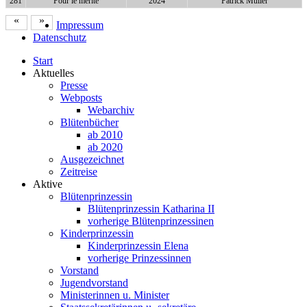
281
Pour le mérite
2024
Patrick Müller
«
»
Impressum
Datenschutz
Start
Aktuelles
Presse
Webposts
Webarchiv
Blütenbücher
ab 2010
ab 2020
Ausgezeichnet
Zeitreise
Aktive
Blütenprinzessin
Blütenprinzessin Katharina II
vorherige Blütenprinzessinen
Kinderprinzessin
Kinderprinzessin Elena
vorherige Prinzessinnen
Vorstand
Jugendvorstand
Ministerinnen u. Minister