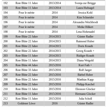
192
Rote Blüte 11 Jahre
2013/2014
Svenja zur Brügge
193
Rote Blüte 11 Jahre
2013/2014
Laura Hufnagel
194
Pour le mérite
2014
Jessica Kohl
195
Pour le mérite
2014
Kim Schneider
196
Pour le mérite
2014
Alexandra Weichbrodt
197
Pour le mérite
2014
Meike Hilkert
198
Pour le mérite
2014
Lena Hohenadel
199
Rote Blüte 22 Jahre
2014/2015
Günter Radler
200
Rote Blüte 22 Jahre
2014/2015
Raimond Huber
201
Rote Blüte 22 Jahre
2014/2015
Doris Krauth
202
Rote Blüte 22 Jahre
2014/2015
Georg Krauth +
203
Rote Blüte 11 Jahre
2014/2015
Rüdiger Krauth
204
Rote Blüte 11 Jahre
2014/2015
Diana Weigold
205
Rote Blüte 44 Jahre
2015/2016
Kurt Fath +
206
Rote Blüte 33 Jahre
2015/2016
Rolf Jaeger
207
Rote Blüte 22 Jahre
2015/2016
Bärbel Huber
208
Rote Blüte 22 Jahre
2015/2016
Matthias Kapp
209
Rote Blüte 22 Jahre
2015/2016
Philipp Kaschel
210
Rote Blüte 11 Jahre
2015/2016
Eleonore Glocker
211
Rote Blüte 11 Jahre
2015/2016
Hermann Glocker
212
Rote Blüte 11 Jahre
2015/2016
Julia Scholl
213
Goldener Löwe
2016
Günter Radler