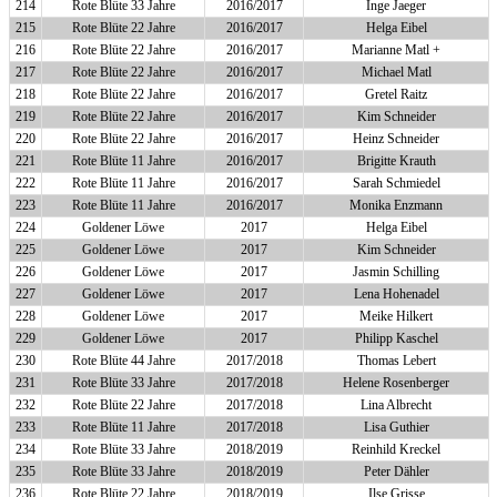
214
Rote Blüte 33 Jahre
2016/2017
Inge Jaeger
215
Rote Blüte 22 Jahre
2016/2017
Helga Eibel
216
Rote Blüte 22 Jahre
2016/2017
Marianne Matl +
217
Rote Blüte 22 Jahre
2016/2017
Michael Matl
218
Rote Blüte 22 Jahre
2016/2017
Gretel Raitz
219
Rote Blüte 22 Jahre
2016/2017
Kim Schneider
220
Rote Blüte 22 Jahre
2016/2017
Heinz Schneider
221
Rote Blüte 11 Jahre
2016/2017
Brigitte Krauth
222
Rote Blüte 11 Jahre
2016/2017
Sarah Schmiedel
223
Rote Blüte 11 Jahre
2016/2017
Monika Enzmann
224
Goldener Löwe
2017
Helga Eibel
225
Goldener Löwe
2017
Kim Schneider
226
Goldener Löwe
2017
Jasmin Schilling
227
Goldener Löwe
2017
Lena Hohenadel
228
Goldener Löwe
2017
Meike Hilkert
229
Goldener Löwe
2017
Philipp Kaschel
230
Rote Blüte 44 Jahre
2017/2018
Thomas Lebert
231
Rote Blüte 33 Jahre
2017/2018
Helene Rosenberger
232
Rote Blüte 22 Jahre
2017/2018
Lina Albrecht
233
Rote Blüte 11 Jahre
2017/2018
Lisa Guthier
234
Rote Blüte 33 Jahre
2018/2019
Reinhild Kreckel
235
Rote Blüte 33 Jahre
2018/2019
Peter Dähler
236
Rote Blüte 22 Jahre
2018/2019
Ilse Grisse