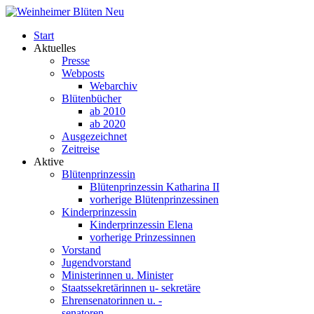
Start
Aktuelles
Presse
Webposts
Webarchiv
Blütenbücher
ab 2010
ab 2020
Ausgezeichnet
Zeitreise
Aktive
Blütenprinzessin
Blütenprinzessin Katharina II
vorherige Blütenprinzessinen
Kinderprinzessin
Kinderprinzessin Elena
vorherige Prinzessinnen
Vorstand
Jugendvorstand
Ministerinnen u. Minister
Staatssekretärinnen u- sekretäre
Ehrensenatorinnen u. -
senatoren