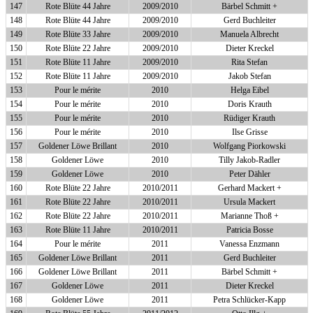
147
Rote Blüte 44 Jahre
2009/2010
Bärbel Schmitt +
148
Rote Blüte 44 Jahre
2009/2010
Gerd Buchleiter
149
Rote Blüte 33 Jahre
2009/2010
Manuela Albrecht
150
Rote Blüte 22 Jahre
2009/2010
Dieter Kreckel
151
Rote Blüte 11 Jahre
2009/2010
Rita Stefan
152
Rote Blüte 11 Jahre
2009/2010
Jakob Stefan
153
Pour le mérite
2010
Helga Eibel
154
Pour le mérite
2010
Doris Krauth
155
Pour le mérite
2010
Rüdiger Krauth
156
Pour le mérite
2010
Ilse Grisse
157
Goldener Löwe Brillant
2010
Wolfgang Piorkowski
158
Goldener Löwe
2010
Tilly Jakob-Radler
159
Goldener Löwe
2010
Peter Dähler
160
Rote Blüte 22 Jahre
2010/2011
Gerhard Mackert +
161
Rote Blüte 22 Jahre
2010/2011
Ursula Mackert
162
Rote Blüte 22 Jahre
2010/2011
Marianne Thoß +
163
Rote Blüte 11 Jahre
2010/2011
Patricia Bosse
164
Pour le mérite
2011
Vanessa Enzmann
165
Goldener Löwe Brillant
2011
Gerd Buchleiter
166
Goldener Löwe Brillant
2011
Bärbel Schmitt +
167
Goldener Löwe
2011
Dieter Kreckel
168
Goldener Löwe
2011
Petra Schlücker-Kapp