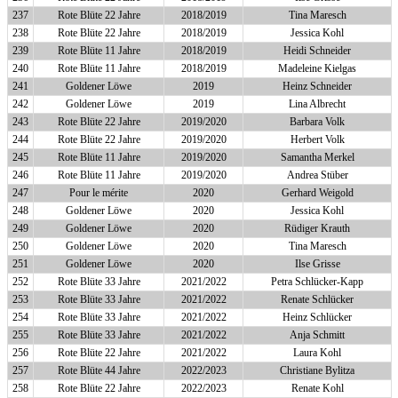
237
Rote Blüte 22 Jahre
2018/2019
Tina Maresch
238
Rote Blüte 22 Jahre
2018/2019
Jessica Kohl
239
Rote Blüte 11 Jahre
2018/2019
Heidi Schneider
240
Rote Blüte 11 Jahre
2018/2019
Madeleine Kielgas
241
Goldener Löwe
2019
Heinz Schneider
242
Goldener Löwe
2019
Lina Albrecht
243
Rote Blüte 22 Jahre
2019/2020
Barbara Volk
244
Rote Blüte 22 Jahre
2019/2020
Herbert Volk
245
Rote Blüte 11 Jahre
2019/2020
Samantha Merkel
246
Rote Blüte 11 Jahre
2019/2020
Andrea Stüber
247
Pour le mérite
2020
Gerhard Weigold
248
Goldener Löwe
2020
Jessica Kohl
249
Goldener Löwe
2020
Rüdiger Krauth
250
Goldener Löwe
2020
Tina Maresch
251
Goldener Löwe
2020
Ilse Grisse
252
Rote Blüte 33 Jahre
2021/2022
Petra Schlücker-Kapp
253
Rote Blüte 33 Jahre
2021/2022
Renate Schlücker
254
Rote Blüte 33 Jahre
2021/2022
Heinz Schlücker
255
Rote Blüte 33 Jahre
2021/2022
Anja Schmitt
256
Rote Blüte 22 Jahre
2021/2022
Laura Kohl
257
Rote Blüte 44 Jahre
2022/2023
Christiane Bylitza
258
Rote Blüte 22 Jahre
2022/2023
Renate Kohl