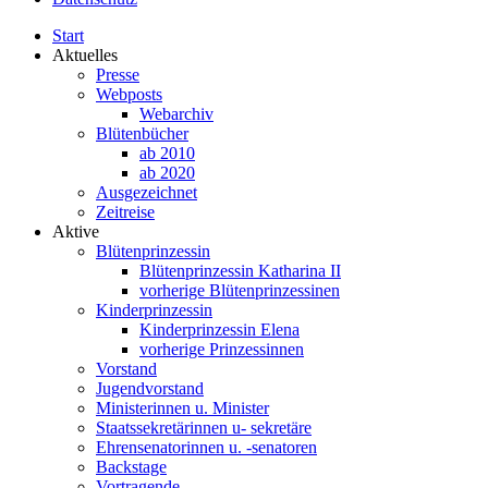
Start
Aktuelles
Presse
Webposts
Webarchiv
Blütenbücher
ab 2010
ab 2020
Ausgezeichnet
Zeitreise
Aktive
Blütenprinzessin
Blütenprinzessin Katharina II
vorherige Blütenprinzessinen
Kinderprinzessin
Kinderprinzessin Elena
vorherige Prinzessinnen
Vorstand
Jugendvorstand
Ministerinnen u. Minister
Staatssekretärinnen u- sekretäre
Ehrensenatorinnen u. -senatoren
Backstage
Vortragende