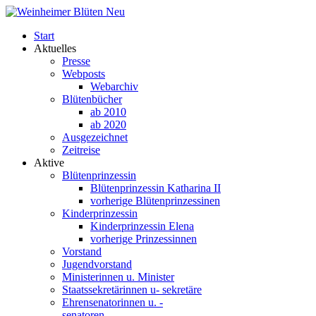
Start
Aktuelles
Presse
Webposts
Webarchiv
Blütenbücher
ab 2010
ab 2020
Ausgezeichnet
Zeitreise
Aktive
Blütenprinzessin
Blütenprinzessin Katharina II
vorherige Blütenprinzessinen
Kinderprinzessin
Kinderprinzessin Elena
vorherige Prinzessinnen
Vorstand
Jugendvorstand
Ministerinnen u. Minister
Staatssekretärinnen u- sekretäre
Ehrensenatorinnen u. -
senatoren