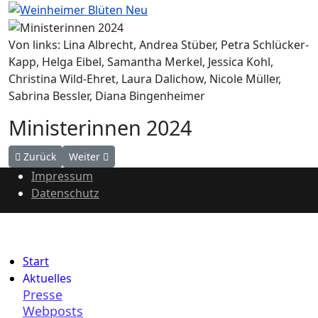
Von links: Lina Albrecht, Andrea Stüber, Petra Schlücker-
Kapp, Helga Eibel, Samantha Merkel, Jessica Kohl,
Christina Wild-Ehret, Laura Dalichow, Nicole Müller,
Sabrina Bessler, Diana Bingenheimer
Ministerinnen 2024
Vorheriger Beitrag: Minister 2024
Nächster Beitrag: Minister 2023
Zurück
Weiter
Impressum
Datenschutz
Start
Aktuelles
Presse
Webposts